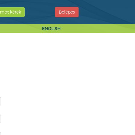
mót kérek
Belépés
ENGLISH