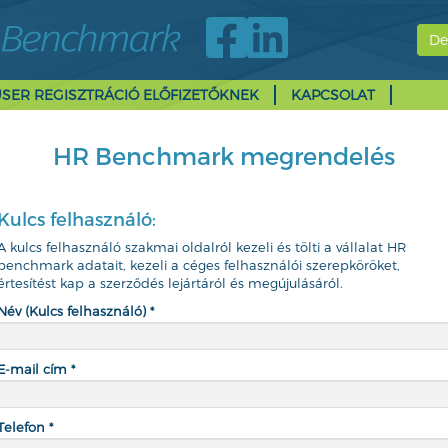
De
SER REGISZTRÁCIÓ ELŐFIZETŐKNEK
KAPCSOLAT
HR Benchmark megrendelés
Kulcs felhasználó:
A kulcs felhasználó szakmai oldalról kezeli és tölti a vállalat HR
benchmark adatait, kezeli a céges felhasználói szerepköröket,
értesítést kap a szerződés lejártáról és megújulásáról.
Név (Kulcs felhasználó) *
E-mail cím *
Telefon *