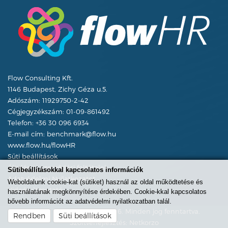
Flow Consulting Kft.
1146 Budapest, Zichy Géza u.5.
Adószám: 11929750-2-42
Cégjegyzékszám: 01-09-861492
Telefon:
+36 30 096 6934
E-mail cím:
benchmark@flow.hu
www.flow.hu/flowHR
Süti beállítások
Általános szerződési feltételek
Sütibeállításokkal kapcsolatos információk
Adatvédelmi Nyilatkozatot
Weboldalunk cookie-kat (sütiket) használ az oldal működtetése és
Videós útmutató
használatának megkönnyítése érdekében. Cookie-kkal kapcsolatos
bővebb információt az adatvédelmi nyilatkozatban talál.
© Flow HR Benchmark 2026. Minden jog fenntartva.
Rendben
Süti beállítások
Szoftverfejlesztés:
Netkorzo